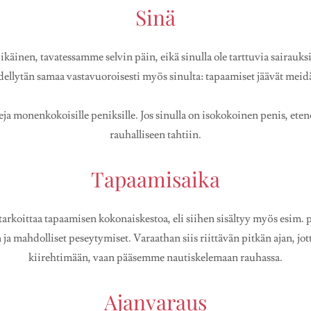
Sinä
ikäinen, tavatessamme selvin päin, eikä sinulla ole tarttuvia sairauk
 edellytän samaa vastavuoroisesti myös sinulta: tapaamiset jäävät meid
a monenkokoisille peniksille. Jos sinulla on isokokoinen penis, ete
rauhalliseen tahtiin.
Tapaamisaika
arkoittaa tapaamisen kokonaiskestoa, eli siihen sisältyy myös esim
ja mahdolliset peseytymiset. Varaathan siis riittävän pitkän ajan, j
kiirehtimään, vaan pääsemme nautiskelemaan rauhassa.
Ajanvaraus