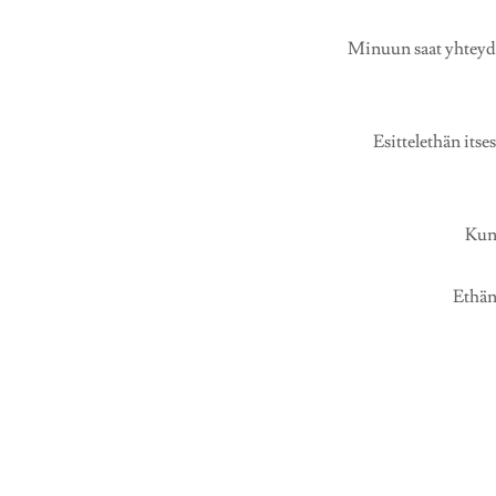
Minuun saat yhteyden
Esittelethän itse
Kun 
Ethän 