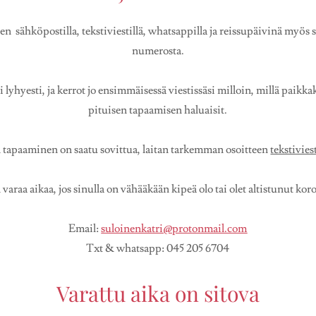
 sähköpostilla, tekstiviestillä, whatsappilla ja reissupäivinä myös 
numerosta.
si lyhyesti, ja kerrot jo ensimmäisessä viestissäsi milloin, millä paikk
pituisen tapaamisen haluaisit.
tapaaminen on saatu sovittua, laitan tarkemman osoitteen
tekstivies
varaa aikaa, jos sinulla on vähääkään kipeä olo tai olet altistunut kor
Email:
suloinenkatri@protonmail.com
Txt & whatsapp: 045 205 6704
Varattu aika on sitova