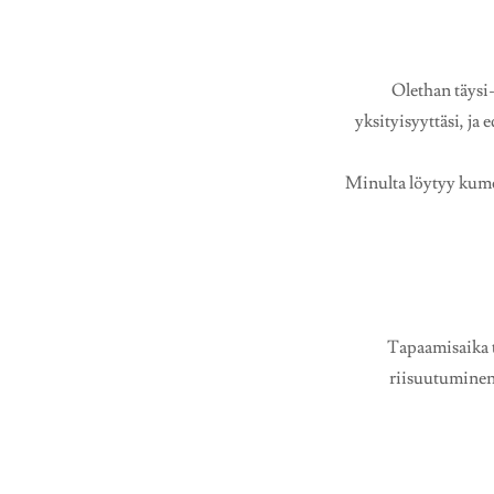
Olethan täysi-
yksityisyyttäsi, ja
Minulta löytyy kumej
Tapaamisaika t
riisuutuminen 