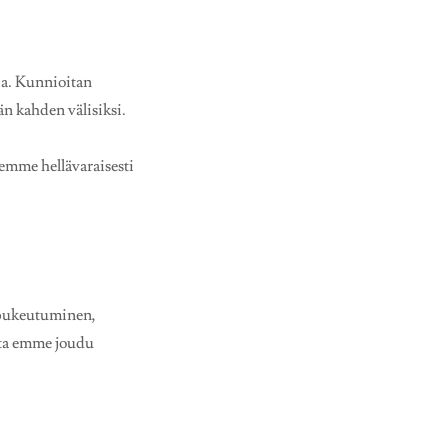
sia. Kunnioitan
än kahden välisiksi.
nemme hellävaraisesti
. pukeutuminen,
otta emme joudu