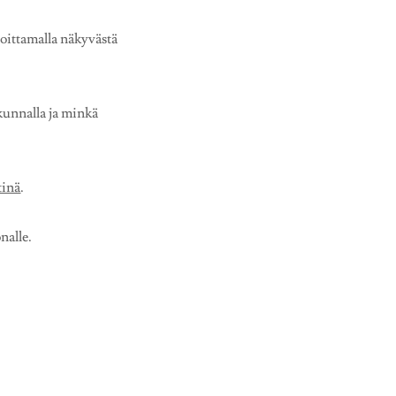
soittamalla näkyvästä
akunnalla ja minkä
tinä
.
onalle.